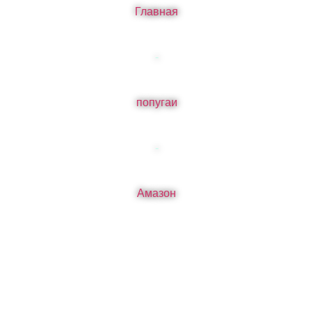
Главная
-
попугаи
-
Амазон