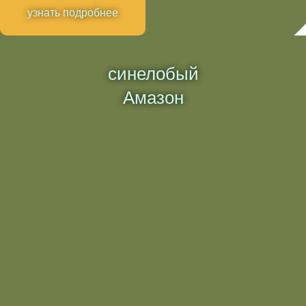
узнать подробнее
синелобый
Амазон