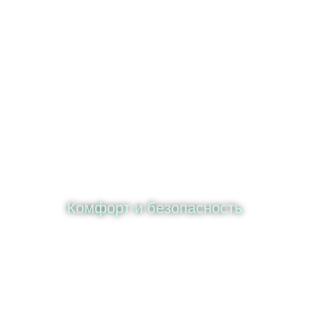
России, мы организуем
доставку прямо к вам домой.
Мы доставляем животных
по всей России с
использованием ЖД или
автоперевозок, в
зависимости от региона и
вида животного.
Комфорт и безопасность